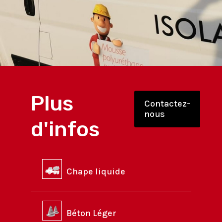
Plus
Contactez-
nous
d'infos
Chape liquide
Béton Léger