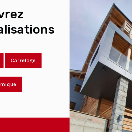
vrez
alisations
Carrelage
ermique